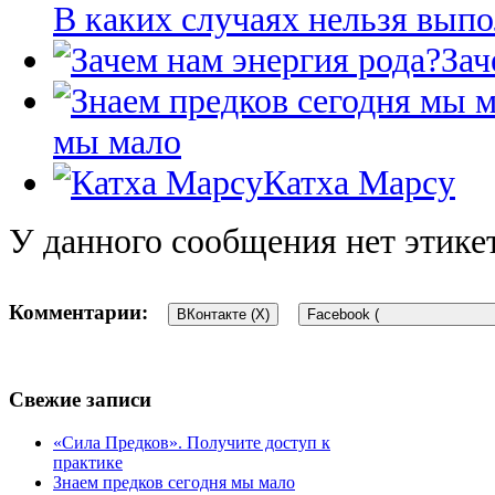
В каких случаях нельзя вып
Зач
мы мало
Катха Марсу
У данного сообщения нет этике
Комментарии:
ВКонтакте (
X
)
Facebook (
Добавить комментарий
Свежие записи
Для отправки комментария вам необходимо
«Сила Предков». Получите доступ к
авторизоваться
.
практике
Этот сайт использует Akismet для борьбы со спамом.
Узнайте, 
Знаем предков сегодня мы мало