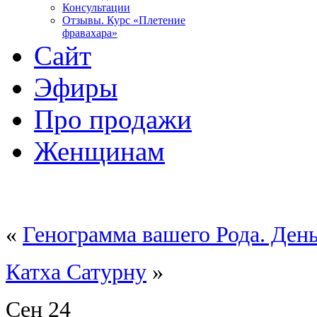
Консультации
Отзывы. Курс «Плетение
фравахара»
Сайт
Эфиры
Про продажи
Женщинам
«
Генограмма вашего Рода. День
Катха Сатурну
»
Сен
24