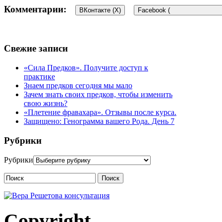
Комментарии:
ВКонтакте (
X
)
Facebook (
Добавить комментарий
Свежие записи
Для отправки комментария вам необходимо
«Сила Предков». Получите доступ к
авторизоваться
.
практике
Этот сайт использует Akismet для борьбы со спамом.
Узнайте, 
Знаем предков сегодня мы мало
Зачем знать своих предков, чтобы изменить
свою жизнь?
«Плетение фравахара». Отзывы после курса.
Защищено: Генограмма вашего Рода. День 7
Рубрики
Рубрики
Поиск
Copyright