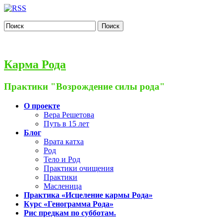
Поиск
Карма Рода
Практики "Возрождение силы рода"
О проекте
Вера Решетова
Путь в 15 лет
Блог
Врата катха
Род
Тело и Род
Практики очищения
Практики
Масленица
Практика «Исцеление кармы Рода»
Курс «Генограмма Рода»
Рис предкам по субботам.