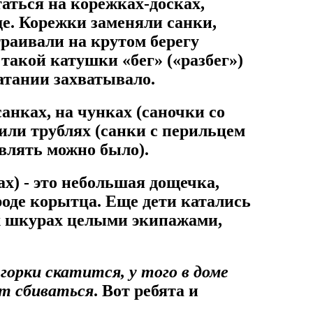
аться на корежках-досках,
де. Корежки заменяли санки,
раивали на крутом берегу
 такой катушки «бег» («разбег»)
катании захватывало.
анках, на чунках (саночки со
 или трублях (санки с перильцем
авлять можно было).
х) - это небольшая дощечка,
роде корытца. Еще дети катались
их шкурах целыми экипажами,
 горки скатится, у того в доме
ет сбиваться
. Вот ребята и