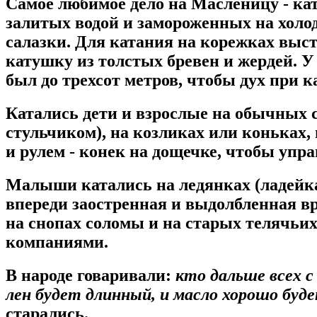
Самое любимое дело на Масленицу - кат
залитых водой и замороженных на холо
салазки. Для катания на корежках выст
катушку из толстых бревен и жердей. У
был до трехсот метров, чтобы дух при 
Катались дети и взрослые на обычных с
стульчиком), на козликах или коньках,
и рулем - конек на дощечке, чтобы упр
Малыши катались на ледянках (ладейка
впереди заостренная и выдолбленная в
на снопах соломы и на старых телячь
компаниями.
В народе говаривали:
кто дальше всех с
лен будет длинный, и масло хорошо буд
старались.