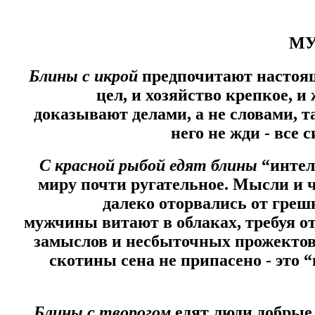
МУ
Блины с икрой
предпочитают настоящ
цел, и хозяйство крепкое, и
доказывают делами, а не словами, т
него не жди - все 
С красной рыбой едят блины
“интел
миру почти ругательное. Мысли и 
далеко оторвались от греш
мужчины витают в облаках, требуя о
замыслов и несбыточных прожектов. 
скотины сена не припасено - это 
Блины с творогом
едят люди добрые