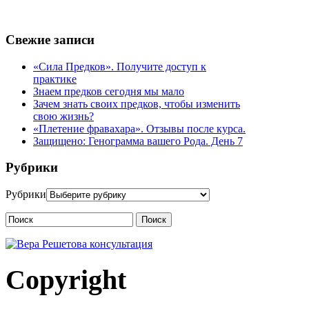
Эта запись защищена паролем. Введите пароль, чтобы посмотр
Свежие записи
«Сила Предков». Получите доступ к
практике
Знаем предков сегодня мы мало
Зачем знать своих предков, чтобы изменить
свою жизнь?
«Плетение фравахара». Отзывы после курса.
Защищено: Генограмма вашего Рода. День 7
Рубрики
Рубрики
Поиск
Copyright