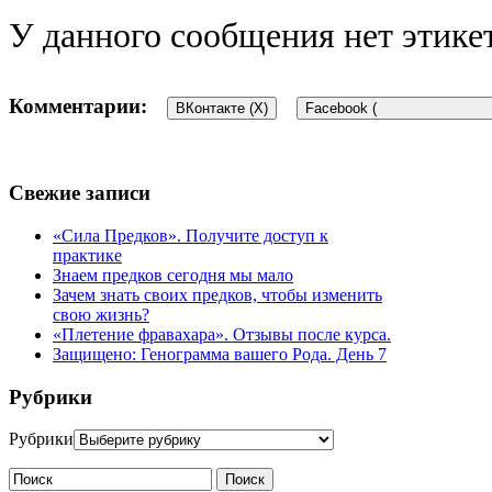
У данного сообщения нет этике
Комментарии:
ВКонтакте (
X
)
Facebook (
Добавить комментарий
Свежие записи
Для отправки комментария вам необходимо
«Сила Предков». Получите доступ к
авторизоваться
.
практике
Этот сайт использует Akismet для борьбы со спамом.
Узнайте, 
Знаем предков сегодня мы мало
Зачем знать своих предков, чтобы изменить
свою жизнь?
«Плетение фравахара». Отзывы после курса.
Защищено: Генограмма вашего Рода. День 7
Рубрики
Рубрики
Поиск