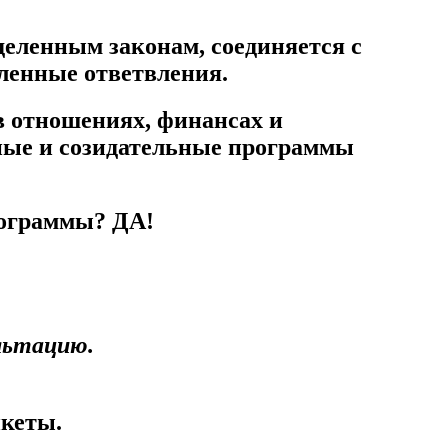
деленным законам, соединяется с
ленные ответвления.
в отношениях, финансах и
ные и созидательные программы
ограммы
?
ДА!
льтацию.
нкеты.