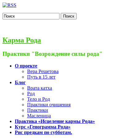
Поиск
Карма Рода
Практики "Возрождение силы рода"
О проекте
Вера Решетова
Путь в 15 лет
Блог
Врата катха
Род
Тело и Род
Практики очищения
Практики
Масленица
Практика «Исцеление кармы Рода»
Курс «Генограмма Рода»
Рис предкам по субботам.