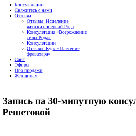
Консультации
Свяжитесь с нами
Отзывы
Отзывы. Исцеление
женских энергий Рода
Консультация «Возрождение
силы Рода»
Консультации
Отзывы. Курс «Плетение
фравахара»
Сайт
Эфиры
Про продажи
Женщинам
Запись на 30-минутную консу
Решетовой