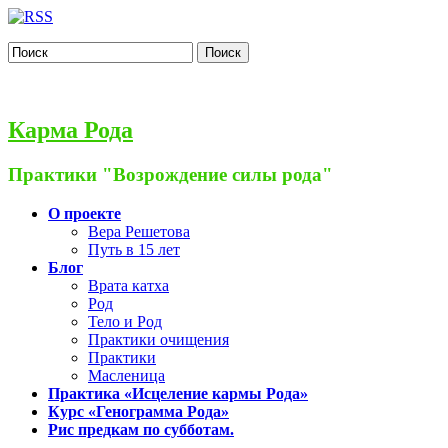
Поиск
Карма Рода
Практики "Возрождение силы рода"
О проекте
Вера Решетова
Путь в 15 лет
Блог
Врата катха
Род
Тело и Род
Практики очищения
Практики
Масленица
Практика «Исцеление кармы Рода»
Курс «Генограмма Рода»
Рис предкам по субботам.