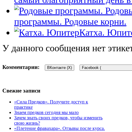
программы. Родовые корни.
Катха. Юпит
У данного сообщения нет этике
Комментарии:
ВКонтакте (
X
)
Facebook (
Добавить комментарий
Свежие записи
Для отправки комментария вам необходимо
«Сила Предков». Получите доступ к
авторизоваться
.
практике
Этот сайт использует Akismet для борьбы со спамом.
Узнайте, 
Знаем предков сегодня мы мало
Зачем знать своих предков, чтобы изменить
свою жизнь?
«Плетение фравахара». Отзывы после курса.