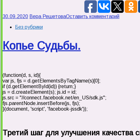
30.09.2020
Вера Решетова
Оставить комментарий
Без рубрики
Копье Судьбы.
(function(d, s, id){
var js, fjs = d.getElementsByTagName(s)[0];
if (d.getElementById(id)) {return;}
js = d.createElement(s); js.id = id;
js.src = "//connect.facebook.net/en_US/sdk.js";
fjs.parentNode.insertBefore(js, fjs);
}(document, 'script', 'facebook-jssdk'));
Третий шаг для улучшения качества св