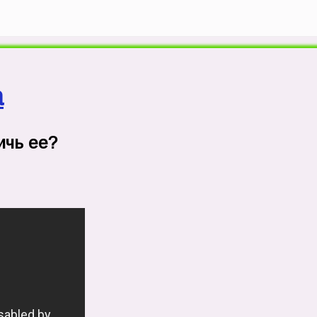
а
ичь ее?