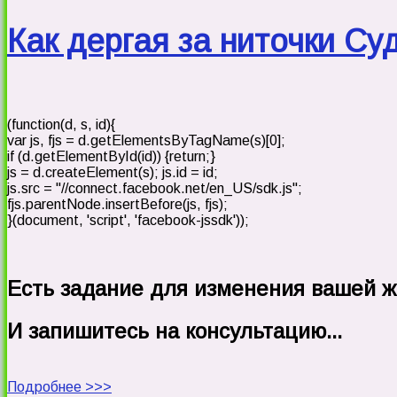
Как дергая за ниточки С
(function(d, s, id){
var js, fjs = d.getElementsByTagName(s)[0];
if (d.getElementById(id)) {return;}
js = d.createElement(s); js.id = id;
js.src = "//connect.facebook.net/en_US/sdk.js";
fjs.parentNode.insertBefore(js, fjs);
}(document, 'script', 'facebook-jssdk'));
Есть задание для изменения вашей ж
И запишитесь на консультацию...
Подробнее >>>