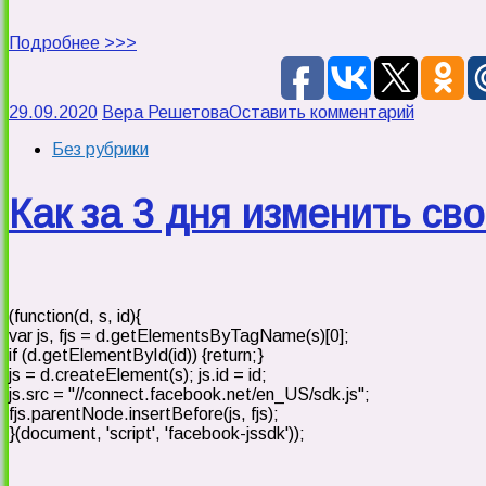
Подробнее >>>
29.09.2020
Вера Решетова
Оставить комментарий
Без рубрики
Как за 3 дня изменить св
(function(d, s, id){
var js, fjs = d.getElementsByTagName(s)[0];
if (d.getElementById(id)) {return;}
js = d.createElement(s); js.id = id;
js.src = "//connect.facebook.net/en_US/sdk.js";
fjs.parentNode.insertBefore(js, fjs);
}(document, 'script', 'facebook-jssdk'));