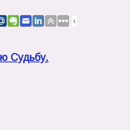
1
ою Судьбу.