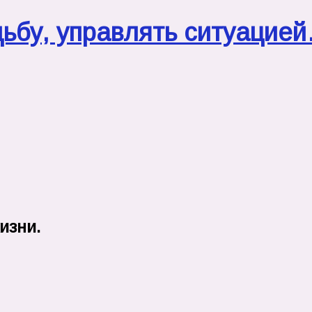
удьбу, управлять ситуацие
изни.