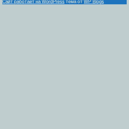
Сайт работает на WordPress
тема от
WP Blogs
Добавить комментарий
Для отправки комментария вам необходимо
авторизоваться
.
Этот сайт использует Akismet для борьбы со спамом.
Узнайте, как обрабатываются ваши данные
комментариев
.