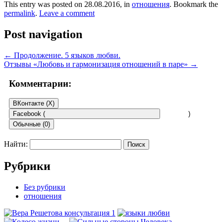
This entry was posted on 28.08.2016, in
отношения
. Bookmark the
permalink
.
Leave a comment
Post navigation
←
Продолжение. 5 языков любви.
Отзывы «Любовь и гармонизация отношений в паре»
→
Комментарии:
ВКонтакте (
X
)
Facebook (
)
Обычные (0)
Найти:
Добавить комментарий
Рубрики
Для отправки комментария вам необходимо
авторизоваться
.
Без рубрики
Этот сайт использует Akismet для борьбы со спамом.
Узнайте,
отношения
как обрабатываются ваши данные комментариев
.