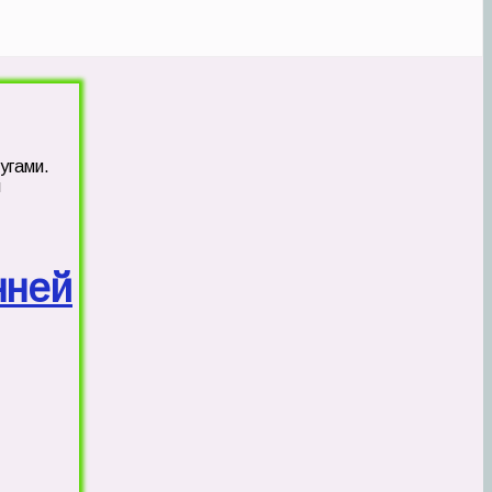
угами.
и
нней