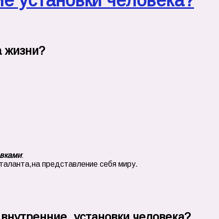
ие установки человека?
а жизни?
овками
:
таланта,на представление себя миру.
 внутренние установки человека?