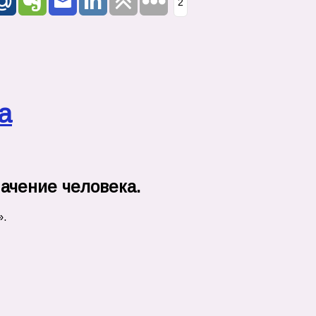
2
а
ачение человека.
».