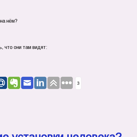
 на нём?
, что они там видят:
3