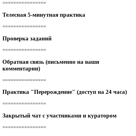
================
Телесная 5-минутная практика
================
Проверка заданий
================
Обратная связь (письменно на ваши
комментарии)
================
Практика "Перерождение" (доступ на 24 часа)
================
Закрытый чат с участниками и куратором
================