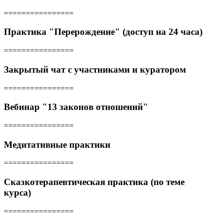
================
Практика "Перерождение" (доступ на 24 часа)
================
Закрытый чат с участниками и куратором
================
Вебинар "13 законов отношений"
================
Медитативные практики
================
Сказкотерапевтическая практика (по теме
курса)
================